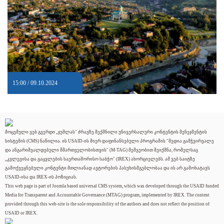
15:00 / 09.10.2024
მოცემული ვებ გვერდი „ჯუმლას" ძრავზე შექმნილი უნივერსალური კონტენტის მენეჯმენტის
სისტემის (CMS) ნაწილია. ის USAID-ის მიერ დაფინანსებული პროგრამის "მედია გამჭვირვალე
და ანგარიშვალდებული მმართველობისთვის" (M-TAG) მეშვეობით შეიქმნა, რომელსაც
„კვლევისა და გაცვლების საერთაშორისო საბჭო" (IREX) ახორციელებს. ამ ვებ საიტზე
გამოქვეყნებული კონტენტი მთლიანად ავტორების პასუხისმგებლობაა და ის არ გამოხატავს
USAID-ისა და IREX-ის პოზიციას.
This web page is part of Joomla based universal CMS system, which was developed through the USAID funded
Media for Transparent and Accountable Governance (MTAG) program, implemented by IREX. The content
provided through this web-site is the sole responsibility of the authors and does not reflect the position of
USAID or IREX.