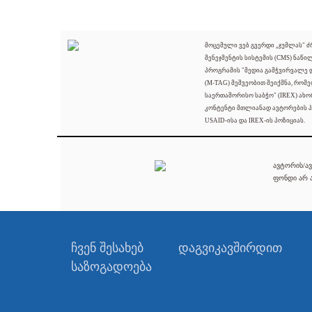
მოცემული ვებ გვერდი „ჯუმლას" 
მენეჯმენტის სისტემის (CMS) ნაწი
პროგრამის "მედია გამჭვირვალე
(M-TAG) მეშვეობით შეიქმნა, რომ
საერთაშორისო საბჭო" (IREX) ახო
კონტენტი მთლიანად ავტორების პ
USAID-ისა და IREX-ის პოზიციას.
ავტორის/ავ
ფონდი არ ა
ჩვენ შესახებ
დაგვიკავშირდით
საზოგადოება