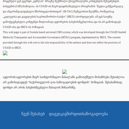
მოცემული ვებ გვერდი „ჯუმლას" ძრავზე შექმნილი უნივერსალური კონტენტის მენეჯმენტის
სისტემის (CMS) ნაწილია. ის USAID-ის მიერ დაფინანსებული პროგრამის "მედია გამჭვირვალე
და ანგარიშვალდებული მმართველობისთვის" (M-TAG) მეშვეობით შეიქმნა, რომელსაც
„კვლევისა და გაცვლების საერთაშორისო საბჭო" (IREX) ახორციელებს. ამ ვებ საიტზე
გამოქვეყნებული კონტენტი მთლიანად ავტორების პასუხისმგებლობაა და ის არ გამოხატავს
USAID-ისა და IREX-ის პოზიციას.
This web page is part of Joomla based universal CMS system, which was developed through the USAID funded
Media for Transparent and Accountable Governance (MTAG) program, implemented by IREX. The content
provided through this web-site is the sole responsibility of the authors and does not reflect the position of
USAID or IREX.
ავტორის/ავტორების მიერ საინფორმაციო მასალაში გამოთქმული მოსაზრება შესაძლოა
არ გამოხატავდეს "საქართველოს ღია საზოგადოების ფონდის" პოზიციას. შესაბამისად,
ფონდი არ არის პასუხისმგებელი მასალის შინაარსზე.
ჩვენ შესახებ
დაგვიკავშირდით
საზოგადოება