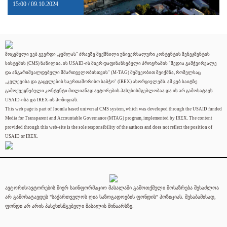
15:00 / 09.10.2024
მოცემული ვებ გვერდი „ჯუმლას" ძრავზე შექმნილი უნივერსალური კონტენტის მენეჯმენტის
სისტემის (CMS) ნაწილია. ის USAID-ის მიერ დაფინანსებული პროგრამის "მედია გამჭვირვალე
და ანგარიშვალდებული მმართველობისთვის" (M-TAG) მეშვეობით შეიქმნა, რომელსაც
„კვლევისა და გაცვლების საერთაშორისო საბჭო" (IREX) ახორციელებს. ამ ვებ საიტზე
გამოქვეყნებული კონტენტი მთლიანად ავტორების პასუხისმგებლობაა და ის არ გამოხატავს
USAID-ისა და IREX-ის პოზიციას.
This web page is part of Joomla based universal CMS system, which was developed through the USAID funded
Media for Transparent and Accountable Governance (MTAG) program, implemented by IREX. The content
provided through this web-site is the sole responsibility of the authors and does not reflect the position of
USAID or IREX.
ავტორის/ავტორების მიერ საინფორმაციო მასალაში გამოთქმული მოსაზრება შესაძლოა
არ გამოხატავდეს "საქართველოს ღია საზოგადოების ფონდის" პოზიციას. შესაბამისად,
ფონდი არ არის პასუხისმგებელი მასალის შინაარსზე.