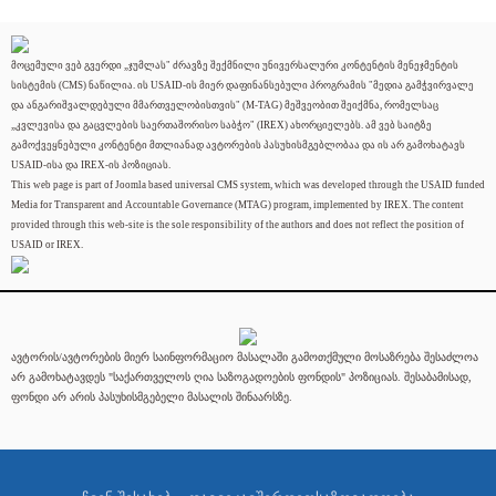
მოცემული ვებ გვერდი „ჯუმლას" ძრავზე შექმნილი უნივერსალური კონტენტის მენეჯმენტის
სისტემის (CMS) ნაწილია. ის USAID-ის მიერ დაფინანსებული პროგრამის "მედია გამჭვირვალე
და ანგარიშვალდებული მმართველობისთვის" (M-TAG) მეშვეობით შეიქმნა, რომელსაც
„კვლევისა და გაცვლების საერთაშორისო საბჭო" (IREX) ახორციელებს. ამ ვებ საიტზე
გამოქვეყნებული კონტენტი მთლიანად ავტორების პასუხისმგებლობაა და ის არ გამოხატავს
USAID-ისა და IREX-ის პოზიციას.
This web page is part of Joomla based universal CMS system, which was developed through the USAID funded
Media for Transparent and Accountable Governance (MTAG) program, implemented by IREX. The content
provided through this web-site is the sole responsibility of the authors and does not reflect the position of
USAID or IREX.
ავტორის/ავტორების მიერ საინფორმაციო მასალაში გამოთქმული მოსაზრება შესაძლოა
არ გამოხატავდეს "საქართველოს ღია საზოგადოების ფონდის" პოზიციას. შესაბამისად,
ფონდი არ არის პასუხისმგებელი მასალის შინაარსზე.