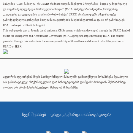
სისტემის (CMS) ნაწილია. ის USAID-ის მიერ დაფინანსებული პროგრამის "მედია გამჭვირვალე
და ანგარიშვალდებული მმართველობისთვის" (M-TAG) მეშვეობით შეიქმნა, რომელსაც
„კვლევისა და გაცვლების საერთაშორისო საბჭო" (IREX) ახორციელებს. ამ ვებ საიტზე
გამოქვეყნებული კონტენტი მთლიანად ავტორების პასუხისმგებლობაა და ის არ გამოხატავს
USAID-ისა და IREX-ის პოზიციას.
This web page is part of Joomla based universal CMS system, which was developed through the USAID funded
Media for Transparent and Accountable Governance (MTAG) program, implemented by IREX. The content
provided through this web-site is the sole responsibility of the authors and does not reflect the position of
USAID or IREX.
ავტორის/ავტორების მიერ საინფორმაციო მასალაში გამოთქმული მოსაზრება შესაძლოა
არ გამოხატავდეს "საქართველოს ღია საზოგადოების ფონდის" პოზიციას. შესაბამისად,
ფონდი არ არის პასუხისმგებელი მასალის შინაარსზე.
ჩვენ შესახებ
დაგვიკავშირდით
საზოგადოება