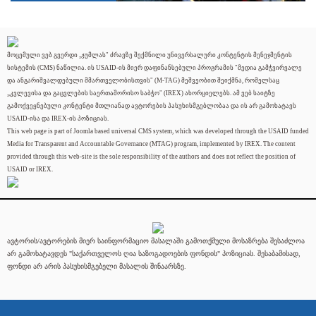
მოცემული ვებ გვერდი „ჯუმლას" ძრავზე შექმნილი უნივერსალური კონტენტის მენეჯმენტის
სისტემის (CMS) ნაწილია. ის USAID-ის მიერ დაფინანსებული პროგრამის "მედია გამჭვირვალე
და ანგარიშვალდებული მმართველობისთვის" (M-TAG) მეშვეობით შეიქმნა, რომელსაც
„კვლევისა და გაცვლების საერთაშორისო საბჭო" (IREX) ახორციელებს. ამ ვებ საიტზე
გამოქვეყნებული კონტენტი მთლიანად ავტორების პასუხისმგებლობაა და ის არ გამოხატავს
USAID-ისა და IREX-ის პოზიციას.
This web page is part of Joomla based universal CMS system, which was developed through the USAID funded
Media for Transparent and Accountable Governance (MTAG) program, implemented by IREX. The content
provided through this web-site is the sole responsibility of the authors and does not reflect the position of
USAID or IREX.
ავტორის/ავტორების მიერ საინფორმაციო მასალაში გამოთქმული მოსაზრება შესაძლოა
არ გამოხატავდეს "საქართველოს ღია საზოგადოების ფონდის" პოზიციას. შესაბამისად,
ფონდი არ არის პასუხისმგებელი მასალის შინაარსზე.