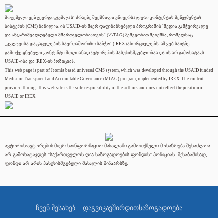
მოცემული ვებ გვერდი „ჯუმლას" ძრავზე შექმნილი უნივერსალური კონტენტის მენეჯმენტის
სისტემის (CMS) ნაწილია. ის USAID-ის მიერ დაფინანსებული პროგრამის "მედია გამჭვირვალე
და ანგარიშვალდებული მმართველობისთვის" (M-TAG) მეშვეობით შეიქმნა, რომელსაც
„კვლევისა და გაცვლების საერთაშორისო საბჭო" (IREX) ახორციელებს. ამ ვებ საიტზე
გამოქვეყნებული კონტენტი მთლიანად ავტორების პასუხისმგებლობაა და ის არ გამოხატავს
USAID-ისა და IREX-ის პოზიციას.
This web page is part of Joomla based universal CMS system, which was developed through the USAID funded
Media for Transparent and Accountable Governance (MTAG) program, implemented by IREX. The content
provided through this web-site is the sole responsibility of the authors and does not reflect the position of
USAID or IREX.
ავტორის/ავტორების მიერ საინფორმაციო მასალაში გამოთქმული მოსაზრება შესაძლოა
არ გამოხატავდეს "საქართველოს ღია საზოგადოების ფონდის" პოზიციას. შესაბამისად,
ფონდი არ არის პასუხისმგებელი მასალის შინაარსზე.
ჩვენ შესახებ
დაგვიკავშირდით
საზოგადოება