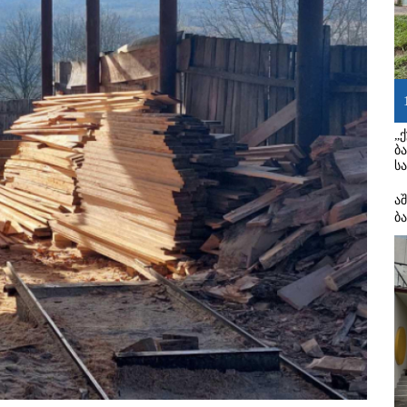
„
ბ
ს
ა
ბ