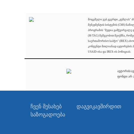
მოცემული ვებ გვერდი „ჯუმლას" 
მენეჯმენტის სისტემის (CMS) ნაწი
პროგრამის "მედია გამჭვირვალე
(M-TAG) მეშვეობით შეიქმნა, რომ
საერთაშორისო საბჭო" (IREX) ახო
კონტენტი მთლიანად ავტორების პ
USAID-ისა და IREX-ის პოზიციას.
ავტორის/ავ
ფონდი არ ა
ჩვენ შესახებ
დაგვიკავშირდით
საზოგადოება