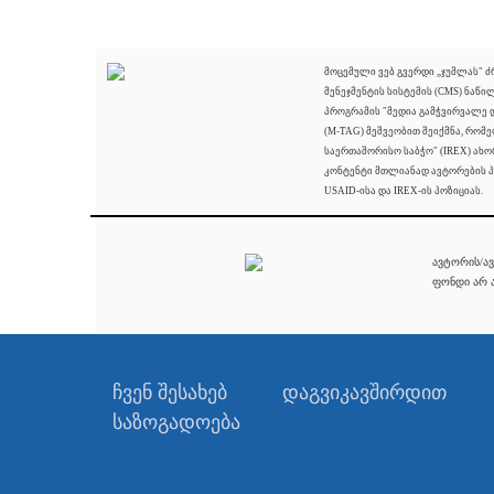
მოცემული ვებ გვერდი „ჯუმლას" 
მენეჯმენტის სისტემის (CMS) ნაწი
პროგრამის "მედია გამჭვირვალე
(M-TAG) მეშვეობით შეიქმნა, რომ
საერთაშორისო საბჭო" (IREX) ახო
კონტენტი მთლიანად ავტორების პ
USAID-ისა და IREX-ის პოზიციას.
ავტორის/ავ
ფონდი არ ა
ჩვენ შესახებ
დაგვიკავშირდით
საზოგადოება