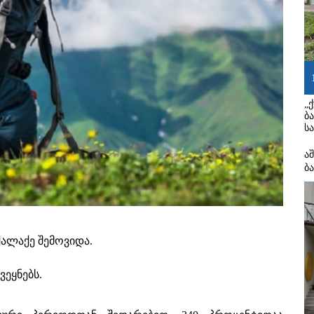
„
ბ
ს
ა
ბ
ქალაქე შემოვიდა.
ვეყნებს.