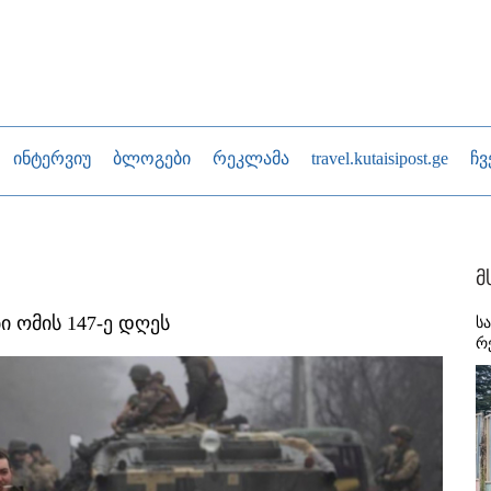
ინტერვიუ
ბლოგები
რეკლამა
travel.kutaisipost.ge
ჩვ
მ
 ომის 147-ე დღეს
ს
რ