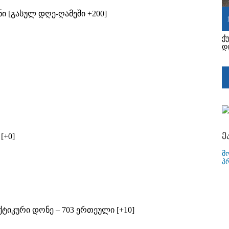
ი [გასულ დღე-ღამეში +200]
ქ
დ
ე
[+0]
მ
პ
იკური დონე – 703 ერთეული [+10]