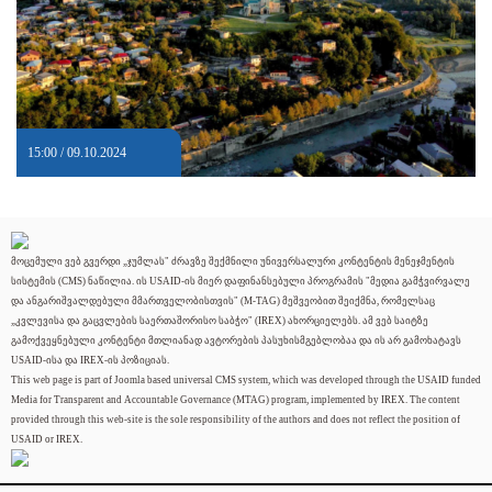
15:00 / 09.10.2024
მოცემული ვებ გვერდი „ჯუმლას" ძრავზე შექმნილი უნივერსალური კონტენტის მენეჯმენტის
სისტემის (CMS) ნაწილია. ის USAID-ის მიერ დაფინანსებული პროგრამის "მედია გამჭვირვალე
და ანგარიშვალდებული მმართველობისთვის" (M-TAG) მეშვეობით შეიქმნა, რომელსაც
„კვლევისა და გაცვლების საერთაშორისო საბჭო" (IREX) ახორციელებს. ამ ვებ საიტზე
გამოქვეყნებული კონტენტი მთლიანად ავტორების პასუხისმგებლობაა და ის არ გამოხატავს
USAID-ისა და IREX-ის პოზიციას.
This web page is part of Joomla based universal CMS system, which was developed through the USAID funded
Media for Transparent and Accountable Governance (MTAG) program, implemented by IREX. The content
provided through this web-site is the sole responsibility of the authors and does not reflect the position of
USAID or IREX.