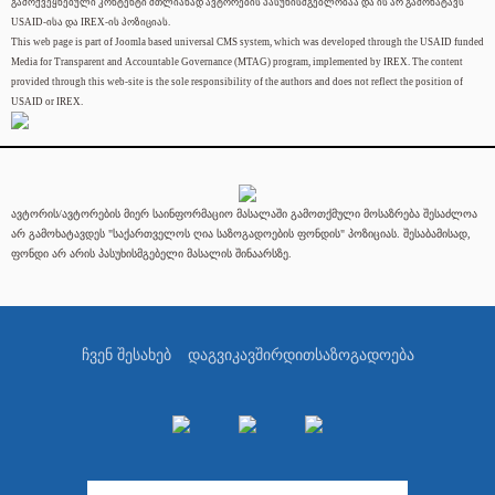
გამოქვეყნებული კონტენტი მთლიანად ავტორების პასუხისმგებლობაა და ის არ გამოხატავს
USAID-ისა და IREX-ის პოზიციას.
This web page is part of Joomla based universal CMS system, which was developed through the USAID funded
Media for Transparent and Accountable Governance (MTAG) program, implemented by IREX. The content
provided through this web-site is the sole responsibility of the authors and does not reflect the position of
USAID or IREX.
ავტორის/ავტორების მიერ საინფორმაციო მასალაში გამოთქმული მოსაზრება შესაძლოა
არ გამოხატავდეს "საქართველოს ღია საზოგადოების ფონდის" პოზიციას. შესაბამისად,
ფონდი არ არის პასუხისმგებელი მასალის შინაარსზე.
ჩვენ შესახებ
დაგვიკავშირდით
საზოგადოება