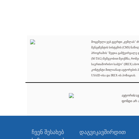
მოცემული ვებ გვერდი „ჯუმლას" 
მენეჯმენტის სისტემის (CMS) ნაწი
პროგრამის "მედია გამჭვირვალე
(M-TAG) მეშვეობით შეიქმნა, რომ
საერთაშორისო საბჭო" (IREX) ახო
კონტენტი მთლიანად ავტორების პ
USAID-ისა და IREX-ის პოზიციას.
ავტორის/ავ
ფონდი არ ა
ჩვენ შესახებ
დაგვიკავშირდით