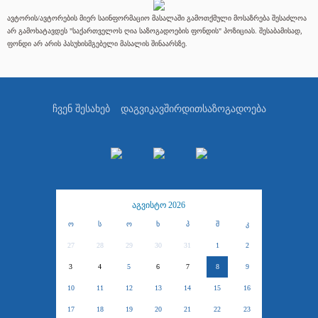
ავტორის/ავტორების მიერ საინფორმაციო მასალაში გამოთქმული მოსაზრება შესაძლოა
არ გამოხატავდეს "საქართველოს ღია საზოგადოების ფონდის" პოზიციას. შესაბამისად,
ფონდი არ არის პასუხისმგებელი მასალის შინაარსზე.
ჩვენ შესახებ
დაგვიკავშირდით
საზოგადოება
აგვისტო 2026
ო
ს
ო
ხ
პ
შ
კ
27
28
29
30
31
1
2
3
4
5
6
7
8
9
10
11
12
13
14
15
16
17
18
19
20
21
22
23