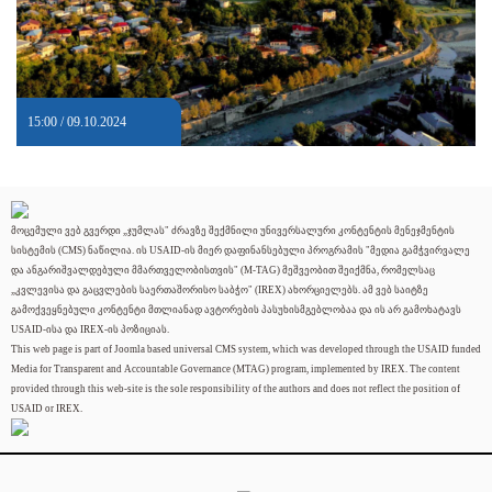
15:00 / 09.10.2024
მოცემული ვებ გვერდი „ჯუმლას" ძრავზე შექმნილი უნივერსალური კონტენტის მენეჯმენტის
სისტემის (CMS) ნაწილია. ის USAID-ის მიერ დაფინანსებული პროგრამის "მედია გამჭვირვალე
და ანგარიშვალდებული მმართველობისთვის" (M-TAG) მეშვეობით შეიქმნა, რომელსაც
„კვლევისა და გაცვლების საერთაშორისო საბჭო" (IREX) ახორციელებს. ამ ვებ საიტზე
გამოქვეყნებული კონტენტი მთლიანად ავტორების პასუხისმგებლობაა და ის არ გამოხატავს
USAID-ისა და IREX-ის პოზიციას.
This web page is part of Joomla based universal CMS system, which was developed through the USAID funded
Media for Transparent and Accountable Governance (MTAG) program, implemented by IREX. The content
provided through this web-site is the sole responsibility of the authors and does not reflect the position of
USAID or IREX.