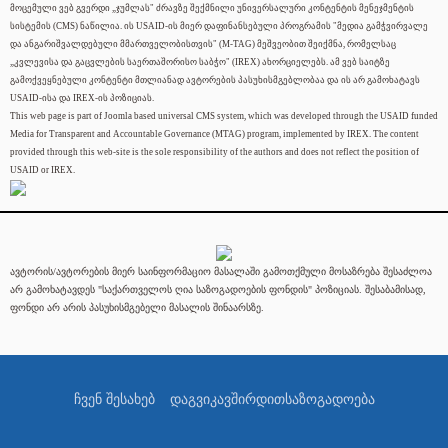
მოცემული ვებ გვერდი „ჯუმლას" ძრავზე შექმნილი უნივერსალური კონტენტის მენეჯმენტის
სისტემის (CMS) ნაწილია. ის USAID-ის მიერ დაფინანსებული პროგრამის "მედია გამჭვირვალე
და ანგარიშვალდებული მმართველობისთვის" (M-TAG) მეშვეობით შეიქმნა, რომელსაც
„კვლევისა და გაცვლების საერთაშორისო საბჭო" (IREX) ახორციელებს. ამ ვებ საიტზე
გამოქვეყნებული კონტენტი მთლიანად ავტორების პასუხისმგებლობაა და ის არ გამოხატავს
USAID-ისა და IREX-ის პოზიციას.
This web page is part of Joomla based universal CMS system, which was developed through the USAID funded
Media for Transparent and Accountable Governance (MTAG) program, implemented by IREX. The content
provided through this web-site is the sole responsibility of the authors and does not reflect the position of
USAID or IREX.
ავტორის/ავტორების მიერ საინფორმაციო მასალაში გამოთქმული მოსაზრება შესაძლოა
არ გამოხატავდეს "საქართველოს ღია საზოგადოების ფონდის" პოზიციას. შესაბამისად,
ფონდი არ არის პასუხისმგებელი მასალის შინაარსზე.
ჩვენ შესახებ
დაგვიკავშირდით
საზოგადოება