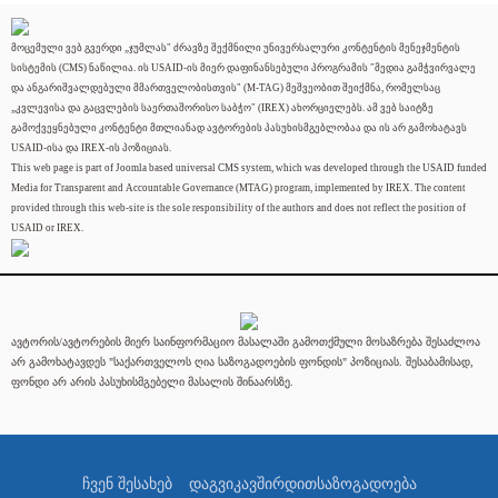
მოცემული ვებ გვერდი „ჯუმლას" ძრავზე შექმნილი უნივერსალური კონტენტის მენეჯმენტის
სისტემის (CMS) ნაწილია. ის USAID-ის მიერ დაფინანსებული პროგრამის "მედია გამჭვირვალე
და ანგარიშვალდებული მმართველობისთვის" (M-TAG) მეშვეობით შეიქმნა, რომელსაც
„კვლევისა და გაცვლების საერთაშორისო საბჭო" (IREX) ახორციელებს. ამ ვებ საიტზე
გამოქვეყნებული კონტენტი მთლიანად ავტორების პასუხისმგებლობაა და ის არ გამოხატავს
USAID-ისა და IREX-ის პოზიციას.
This web page is part of Joomla based universal CMS system, which was developed through the USAID funded
Media for Transparent and Accountable Governance (MTAG) program, implemented by IREX. The content
provided through this web-site is the sole responsibility of the authors and does not reflect the position of
USAID or IREX.
ავტორის/ავტორების მიერ საინფორმაციო მასალაში გამოთქმული მოსაზრება შესაძლოა
არ გამოხატავდეს "საქართველოს ღია საზოგადოების ფონდის" პოზიციას. შესაბამისად,
ფონდი არ არის პასუხისმგებელი მასალის შინაარსზე.
ჩვენ შესახებ
დაგვიკავშირდით
საზოგადოება