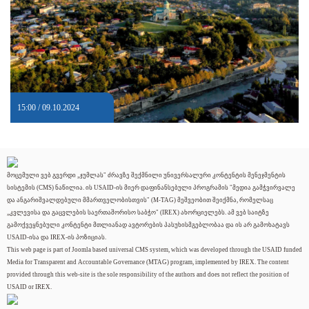
15:00 / 09.10.2024
მოცემული ვებ გვერდი „ჯუმლას" ძრავზე შექმნილი უნივერსალური კონტენტის მენეჯმენტის
სისტემის (CMS) ნაწილია. ის USAID-ის მიერ დაფინანსებული პროგრამის "მედია გამჭვირვალე
და ანგარიშვალდებული მმართველობისთვის" (M-TAG) მეშვეობით შეიქმნა, რომელსაც
„კვლევისა და გაცვლების საერთაშორისო საბჭო" (IREX) ახორციელებს. ამ ვებ საიტზე
გამოქვეყნებული კონტენტი მთლიანად ავტორების პასუხისმგებლობაა და ის არ გამოხატავს
USAID-ისა და IREX-ის პოზიციას.
This web page is part of Joomla based universal CMS system, which was developed through the USAID funded
Media for Transparent and Accountable Governance (MTAG) program, implemented by IREX. The content
provided through this web-site is the sole responsibility of the authors and does not reflect the position of
USAID or IREX.