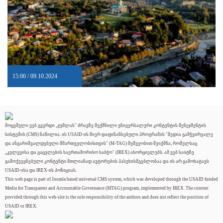
15:00 / 09.10.2024
მოცემული ვებ გვერდი „ჯუმლას" ძრავზე შექმნილი უნივერსალური კონტენტის მენეჯმენტის
სისტემის (CMS) ნაწილია. ის USAID-ის მიერ დაფინანსებული პროგრამის "მედია გამჭვირვალე
და ანგარიშვალდებული მმართველობისთვის" (M-TAG) მეშვეობით შეიქმნა, რომელსაც
„კვლევისა და გაცვლების საერთაშორისო საბჭო" (IREX) ახორციელებს. ამ ვებ საიტზე
გამოქვეყნებული კონტენტი მთლიანად ავტორების პასუხისმგებლობაა და ის არ გამოხატავს
USAID-ისა და IREX-ის პოზიციას.
This web page is part of Joomla based universal CMS system, which was developed through the USAID funded
Media for Transparent and Accountable Governance (MTAG) program, implemented by IREX. The content
provided through this web-site is the sole responsibility of the authors and does not reflect the position of
USAID or IREX.