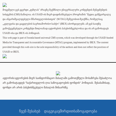
მოცემული ვებ გვერდი „ჯუმლას" ძრავზე შექმნილი უნივერსალური კონტენტის მენეჯმენტის
სისტემის (CMS) ნაწილია. ის USAID-ის მიერ დაფინანსებული პროგრამის "მედია გამჭვირვალე
და ანგარიშვალდებული მმართველობისთვის" (M-TAG) მეშვეობით შეიქმნა, რომელსაც
„კვლევისა და გაცვლების საერთაშორისო საბჭო" (IREX) ახორციელებს. ამ ვებ საიტზე
გამოქვეყნებული კონტენტი მთლიანად ავტორების პასუხისმგებლობაა და ის არ გამოხატავს
USAID-ისა და IREX-ის პოზიციას.
This web page is part of Joomla based universal CMS system, which was developed through the USAID funded
Media for Transparent and Accountable Governance (MTAG) program, implemented by IREX. The content
provided through this web-site is the sole responsibility of the authors and does not reflect the position of
USAID or IREX.
ავტორის/ავტორების მიერ საინფორმაციო მასალაში გამოთქმული მოსაზრება შესაძლოა
არ გამოხატავდეს "საქართველოს ღია საზოგადოების ფონდის" პოზიციას. შესაბამისად,
ფონდი არ არის პასუხისმგებელი მასალის შინაარსზე.
ჩვენ შესახებ
დაგვიკავშირდით
საზოგადოება