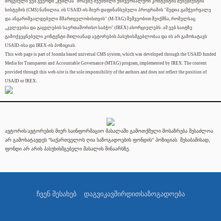
მოცემული ვებ გვერდი „ჯუმლას" ძრავზე შექმნილი უნივერსალური კონტენტის მენეჯმენტის
სისტემის (CMS) ნაწილია. ის USAID-ის მიერ დაფინანსებული პროგრამის "მედია გამჭვირვალე
და ანგარიშვალდებული მმართველობისთვის" (M-TAG) მეშვეობით შეიქმნა, რომელსაც
„კვლევისა და გაცვლების საერთაშორისო საბჭო" (IREX) ახორციელებს. ამ ვებ საიტზე
გამოქვეყნებული კონტენტი მთლიანად ავტორების პასუხისმგებლობაა და ის არ გამოხატავს
USAID-ისა და IREX-ის პოზიციას.
This web page is part of Joomla based universal CMS system, which was developed through the USAID funded
Media for Transparent and Accountable Governance (MTAG) program, implemented by IREX. The content
provided through this web-site is the sole responsibility of the authors and does not reflect the position of
USAID or IREX.
ავტორის/ავტორების მიერ საინფორმაციო მასალაში გამოთქმული მოსაზრება შესაძლოა
არ გამოხატავდეს "საქართველოს ღია საზოგადოების ფონდის" პოზიციას. შესაბამისად,
ფონდი არ არის პასუხისმგებელი მასალის შინაარსზე.
ჩვენ შესახებ
დაგვიკავშირდით
საზოგადოება