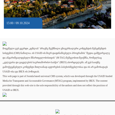
15:00 / 09.10.2024
მოცემული ვებ გვერდი „ჯუმლას" ძრავზე შექმნილი უნივერსალური კონტენტის მენეჯმენტის
სისტემის (CMS) ნაწილია. ის USAID-ის მიერ დაფინანსებული პროგრამის "მედია გამჭვირვალე
და ანგარიშვალდებული მმართველობისთვის" (M-TAG) მეშვეობით შეიქმნა, რომელსაც
„კვლევისა და გაცვლების საერთაშორისო საბჭო" (IREX) ახორციელებს. ამ ვებ საიტზე
გამოქვეყნებული კონტენტი მთლიანად ავტორების პასუხისმგებლობაა და ის არ გამოხატავს
USAID-ისა და IREX-ის პოზიციას.
This web page is part of Joomla based universal CMS system, which was developed through the USAID funded
Media for Transparent and Accountable Governance (MTAG) program, implemented by IREX. The content
provided through this web-site is the sole responsibility of the authors and does not reflect the position of
USAID or IREX.