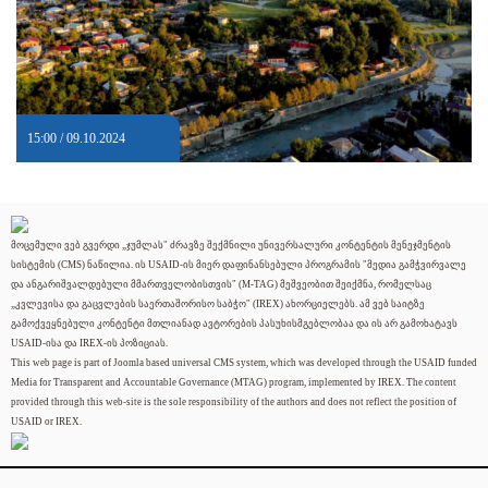
15:00 / 09.10.2024
მოცემული ვებ გვერდი „ჯუმლას" ძრავზე შექმნილი უნივერსალური კონტენტის მენეჯმენტის
სისტემის (CMS) ნაწილია. ის USAID-ის მიერ დაფინანსებული პროგრამის "მედია გამჭვირვალე
და ანგარიშვალდებული მმართველობისთვის" (M-TAG) მეშვეობით შეიქმნა, რომელსაც
„კვლევისა და გაცვლების საერთაშორისო საბჭო" (IREX) ახორციელებს. ამ ვებ საიტზე
გამოქვეყნებული კონტენტი მთლიანად ავტორების პასუხისმგებლობაა და ის არ გამოხატავს
USAID-ისა და IREX-ის პოზიციას.
This web page is part of Joomla based universal CMS system, which was developed through the USAID funded
Media for Transparent and Accountable Governance (MTAG) program, implemented by IREX. The content
provided through this web-site is the sole responsibility of the authors and does not reflect the position of
USAID or IREX.