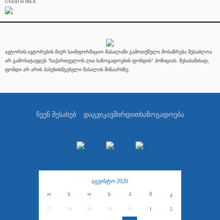
USAID or IREX.
ავტორის/ავტორების მიერ საინფორმაციო მასალაში გამოთქმული მოსაზრება შესაძლოა
არ გამოხატავდეს "საქართველოს ღია საზოგადოების ფონდის" პოზიციას. შესაბამისად,
ფონდი არ არის პასუხისმგებელი მასალის შინაარსზე.
ჩვენ შესახებ
დაგვიკავშირდით
საზოგადოება
აგვისტო 2026
ო
ს
ო
ხ
პ
შ
კ
27
28
29
30
31
1
2