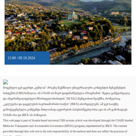
15:00 / 09.10.2024
მოცემული ვებ გვერდი „ჯუმლას" ძრავზე შექმნილი უნივერსალური კონტენტის მენეჯმენტის
სისტემის (CMS) ნაწილია. ის USAID-ის მიერ დაფინანსებული პროგრამის "მედია გამჭვირვალე
და ანგარიშვალდებული მმართველობისთვის" (M-TAG) მეშვეობით შეიქმნა, რომელსაც
„კვლევისა და გაცვლების საერთაშორისო საბჭო" (IREX) ახორციელებს. ამ ვებ საიტზე
გამოქვეყნებული კონტენტი მთლიანად ავტორების პასუხისმგებლობაა და ის არ გამოხატავს
USAID-ისა და IREX-ის პოზიციას.
This web page is part of Joomla based universal CMS system, which was developed through the USAID funded
Media for Transparent and Accountable Governance (MTAG) program, implemented by IREX. The content
provided through this web-site is the sole responsibility of the authors and does not reflect the position of