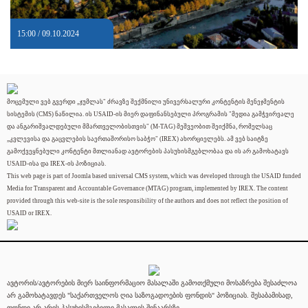
15:00 / 09.10.2024
მოცემული ვებ გვერდი „ჯუმლას" ძრავზე შექმნილი უნივერსალური კონტენტის მენეჯმენტის
სისტემის (CMS) ნაწილია. ის USAID-ის მიერ დაფინანსებული პროგრამის "მედია გამჭვირვალე
და ანგარიშვალდებული მმართველობისთვის" (M-TAG) მეშვეობით შეიქმნა, რომელსაც
„კვლევისა და გაცვლების საერთაშორისო საბჭო" (IREX) ახორციელებს. ამ ვებ საიტზე
გამოქვეყნებული კონტენტი მთლიანად ავტორების პასუხისმგებლობაა და ის არ გამოხატავს
USAID-ისა და IREX-ის პოზიციას.
This web page is part of Joomla based universal CMS system, which was developed through the USAID funded
Media for Transparent and Accountable Governance (MTAG) program, implemented by IREX. The content
provided through this web-site is the sole responsibility of the authors and does not reflect the position of
USAID or IREX.
ავტორის/ავტორების მიერ საინფორმაციო მასალაში გამოთქმული მოსაზრება შესაძლოა
არ გამოხატავდეს "საქართველოს ღია საზოგადოების ფონდის" პოზიციას. შესაბამისად,
ფონდი არ არის პასუხისმგებელი მასალის შინაარსზე.