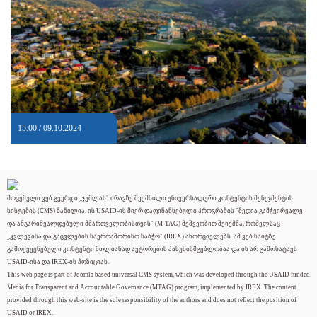
15:00 / 09.10.2024
მოცემული ვებ გვერდი „ჯუმლას" ძრავზე შექმნილი უნივერსალური კონტენტის მენეჯმენტის
სისტემის (CMS) ნაწილია. ის USAID-ის მიერ დაფინანსებული პროგრამის "მედია გამჭვირვალე
და ანგარიშვალდებული მმართველობისთვის" (M-TAG) მეშვეობით შეიქმნა, რომელსაც
„კვლევისა და გაცვლების საერთაშორისო საბჭო" (IREX) ახორციელებს. ამ ვებ საიტზე
გამოქვეყნებული კონტენტი მთლიანად ავტორების პასუხისმგებლობაა და ის არ გამოხატავს
USAID-ისა და IREX-ის პოზიციას.
This web page is part of Joomla based universal CMS system, which was developed through the USAID funded
Media for Transparent and Accountable Governance (MTAG) program, implemented by IREX. The content
provided through this web-site is the sole responsibility of the authors and does not reflect the position of
USAID or IREX.