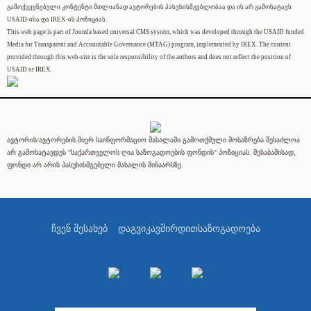
გამოქვეყნებული კონტენტი მთლიანად ავტორების პასუხისმგებლობაა და ის არ გამოხატავს
USAID-ისა და IREX-ის პოზიციას.
This web page is part of Joomla based universal CMS system, which was developed through the USAID funded
Media for Transparent and Accountable Governance (MTAG) program, implemented by IREX. The content
provided through this web-site is the sole responsibility of the authors and does not reflect the position of
USAID or IREX.
ავტორის/ავტორების მიერ საინფორმაციო მასალაში გამოთქმული მოსაზრება შესაძლოა
არ გამოხატავდეს "საქართველოს ღია საზოგადოების ფონდის" პოზიციას. შესაბამისად,
ფონდი არ არის პასუხისმგებელი მასალის შინაარსზე.
ჩვენ შესახებ
დაგვიკავშირდით
საზოგადოება